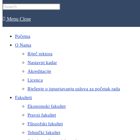
website
Menu
Close
search
Početna
O Nama
Riječ rektora
Nastavni kadar
Akreditacije
Licenca
Rješenje o ispunjavanju uslova za početak rada
Fakulteti
Ekonomski fakultet
Pravni fakultet
Filozofski fakultet
Tehnički fakultet