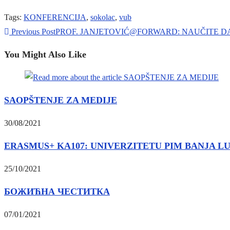
Tags
:
KONFERENCIJA
,
sokolac
,
vub
Read
Previous Post
PROF. JANJETOVIĆ@FORWARD: NAUČITE DA
more
You Might Also Like
articles
SAOPŠTENJE ZA MEDIJE
30/08/2021
ERASMUS+ KA107: UNIVERZITETU PIM BANJA 
25/10/2021
БОЖИЋНА ЧЕСТИТКА
07/01/2021