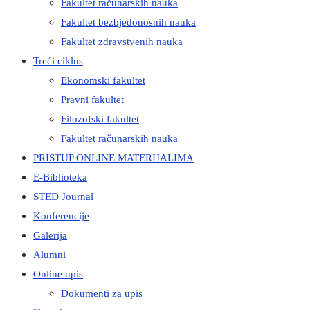
Fakultet računarskih nauka
Fakultet bezbjedonosnih nauka
Fakultet zdravstvenih nauka
Treći ciklus
Ekonomski fakultet
Pravni fakultet
Filozofski fakultet
Fakultet računarskih nauka
PRISTUP ONLINE MATERIJALIMA
E-Biblioteka
STED Journal
Konferencije
Galerija
Alumni
Online upis
Dokumenti za upis