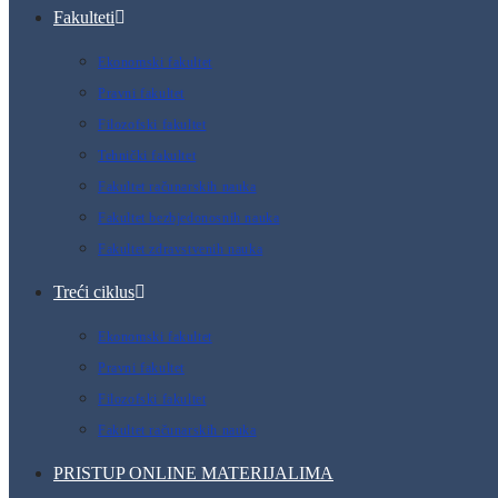
Fakulteti
Ekonomski fakultet
Pravni fakultet
Filozofski fakultet
Tehnički fakultet
Fakultet računarskih nauka
Fakultet bezbjedonosnih nauka
Fakultet zdravstvenih nauka
Treći ciklus
Ekonomski fakultet
Pravni fakultet
Filozofski fakultet
Fakultet računarskih nauka
PRISTUP ONLINE MATERIJALIMA