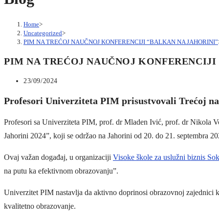
Home
>
Uncategorized
>
PIM NA TREĆOJ NAUČNOJ KONFERENCIJI “BALKAN NA JAHORINI”
PIM NA TREĆOJ NAUČNOJ KONFERENCIJI
Post
23/09/2024
published:
Profesori Univerziteta PIM prisustvovali Trećoj n
Profesori sa Univerziteta PIM, prof. dr Mladen Ivić, prof. dr Nikola
Jahorini 2024”, koji se održao na Jahorini od 20. do 21. septembra 20
Ovaj važan događaj, u organizaciji
Visoke škole za uslužni biznis So
na putu ka efektivnom obrazovanju”.
Univerzitet PIM nastavlja da aktivno doprinosi obrazovnoj zajednici 
kvalitetno obrazovanje.