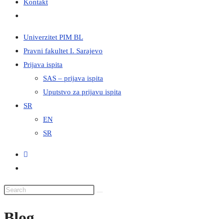
Kontakt
Toggle
website
Univerzitet PIM BL
search
Pravni fakultet I. Sarajevo
Prijava ispita
SAS – prijava ispita
Uputstvo za prijavu ispita
SR
EN
SR
Blog