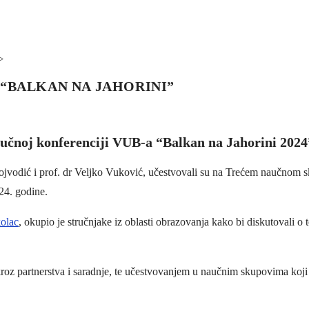
>
 “BALKAN NA JAHORINI”
aučnoj konferenciji VUB-a “Balkan na Jahorini 2024
 Vojvodić i prof. dr Veljko Vuković, učestvovali su na Trećem naučnom
24. godine.
kolac
, okupio je stručnjake iz oblasti obrazovanja kako bi diskutovali o 
kroz partnerstva i saradnje, te učestvovanjem u naučnim skupovima koj