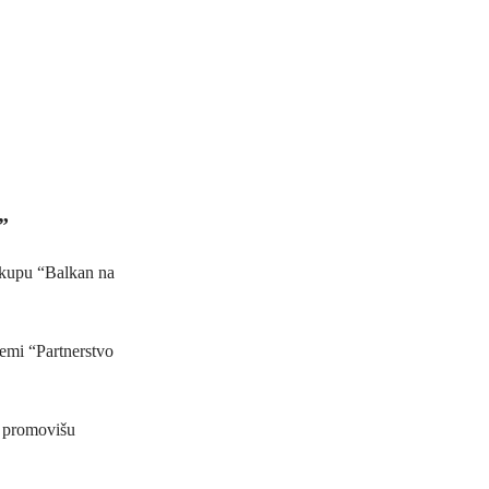
”
 skupu “Balkan na
temi “Partnerstvo
i promovišu