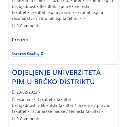
Rezultati ispita - Filozofski fakultet
/
rezultati ispita
bezbjednost
/
Rezultati ispita Ekonomski
fakultet
/
rezultati ispita pravni
/
rezultati ispita
racunarstvo
/
rezultati ispita tehnički
0 Comments
Preuzmi
Continue Reading
ODJELJENJE UNIVERZITETA
PIM U BRČKO DISTRIKTU
23/02/2022
ekonomski-fakultet
/
fakultet-
bezbjednosti
/
filozofski-fakultet
/
pocetna
/
pravni-
fakultet
/
računarske-nauke
/
tehnički-fakultet
0 Comments