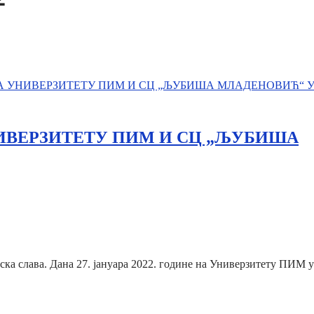
ИВЕРЗИТЕТУ ПИМ И СЦ „ЉУБИША
лска слава. Дана 27. јануара 2022. године на Универзитету ПИМ 