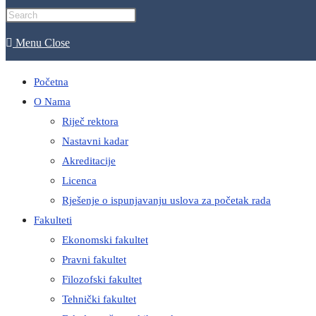
website
Menu
Close
search
Početna
O Nama
Riječ rektora
Nastavni kadar
Akreditacije
Licenca
Rješenje o ispunjavanju uslova za početak rada
Fakulteti
Ekonomski fakultet
Pravni fakultet
Filozofski fakultet
Tehnički fakultet