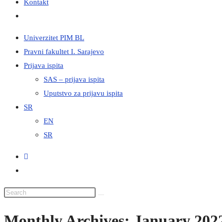
Kontakt
Toggle
website
Univerzitet PIM BL
search
Pravni fakultet I. Sarajevo
Prijava ispita
SAS – prijava ispita
Uputstvo za prijavu ispita
SR
EN
SR
Monthly Archives: January 202