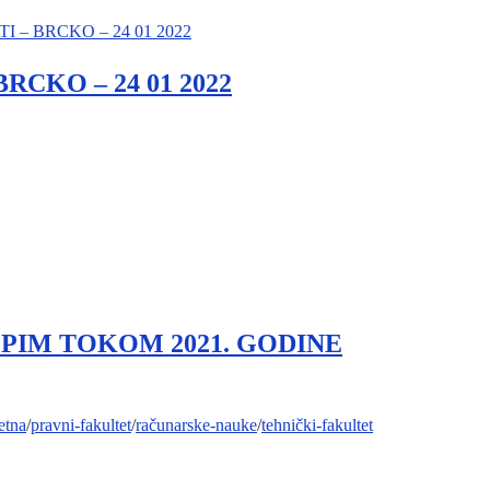
CKO – 24 01 2022
 PIM TOKOM 2021. GODINE
etna
/
pravni-fakultet
/
računarske-nauke
/
tehnički-fakultet