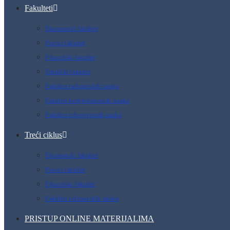
Fakulteti
Ekonomski fakultet
Pravni fakultet
Filozofski fakultet
Tehnički fakultet
Fakultet računarskih nauka
Fakultet bezbjedonosnih nauka
Fakultet zdravstvenih nauka
Treći ciklus
Ekonomski fakultet
Pravni fakultet
Filozofski fakultet
Fakultet računarskih nauka
PRISTUP ONLINE MATERIJALIMA