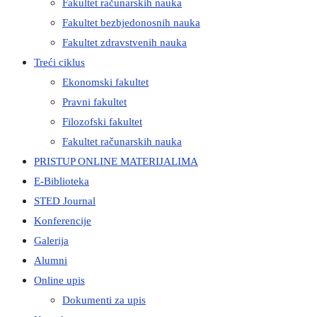
Fakultet računarskih nauka
Fakultet bezbjedonosnih nauka
Fakultet zdravstvenih nauka
Treći ciklus
Ekonomski fakultet
Pravni fakultet
Filozofski fakultet
Fakultet računarskih nauka
PRISTUP ONLINE MATERIJALIMA
E-Biblioteka
STED Journal
Konferencije
Galerija
Alumni
Online upis
Dokumenti za upis