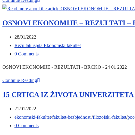
Continue Reading
АКАДЕМИЈА
НА
OSNOVI EKONOMIJE – REZULTATI – BR
УНИВЕРЗИТЕТУ
ПИМ
Post
28/01/2022
И
published:
Post
Rezultati ispita Ekonomski fakultet
СЦ
category:
Post
0 Comments
„ЉУБИША
comments:
OSNOVI EKONOMIJE - REZULTATI - BRCKO - 24 01 2022
МЛАДЕНОВИЋ“
У
OSNOVI
Continue Reading
БАЊОЈ
EKONOMIJE
ЛУЦИ
15 CRTICA IZ ŽIVOTA UNIVERZITETA
–
REZULTATI
Post
21/01/2022
–
published:
Post
ekonomski-fakultet
/
fakultet-bezbjednosti
/
filozofski-fakultet
/
poc
BRCKO
category:
Post
0 Comments
–
comments: