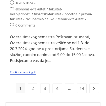
16/02/2024
ekonomski-fakultet
/
fakultet-
bezbjednosti
/
filozofski-fakultet
/
pocetna
/
pravni-
fakultet
/
računarske-nauke
/
tehnički-fakultet
0 Comments
Ovjera zimskog semestra Poštovani studenti,
Ovjera zimskog semestra vršiće se od 1.3. do
20.3.2024. godine u prostorijama Studentske
službe, radnim danima od 9.00 do 15.00 časova.
Podsjećamo vas da je…
Continue Reading
1
2
3
4
…
14