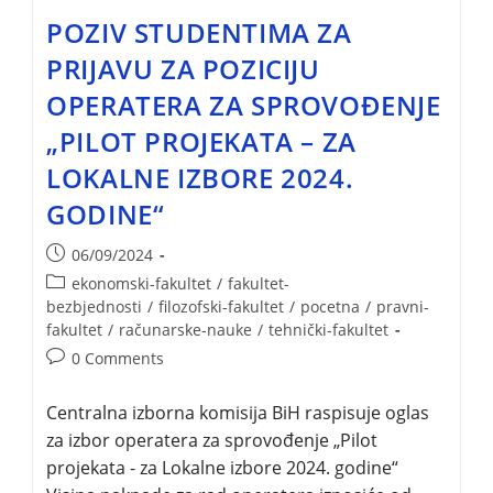
POZIV STUDENTIMA ZA
PRIJAVU ZA POZICIJU
OPERATERA ZA SPROVOĐENJE
„PILOT PROJEKATA – ZA
LOKALNE IZBORE 2024.
GODINE“
06/09/2024
ekonomski-fakultet
/
fakultet-
bezbjednosti
/
filozofski-fakultet
/
pocetna
/
pravni-
fakultet
/
računarske-nauke
/
tehnički-fakultet
0 Comments
Centralna izborna komisija BiH raspisuje oglas
za izbor operatera za sprovođenje „Pilot
projekata - za Lokalne izbore 2024. godine“