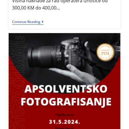
Visina naknade za rad operatera iznosiće od
300,00 KM do 400,00…
Continue Reading