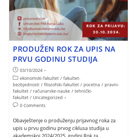
PRODUŽEN ROK ZA UPIS NA
PRVU GODINU STUDIJA
03/10/2024
ekonomski-fakultet
/
fakultet-
bezbjednosti
/
filozofski-fakultet
/
pocetna
/
pravni-
fakultet
/
računarske-nauke
/
tehnički-
fakultet
/
Uncategorized
0 Comments
Obavještenje o produženju prijavnog roka za
upis u prvu godinu prvog ciklusa studija u
akademskoj 2024/2025. godini Rok za