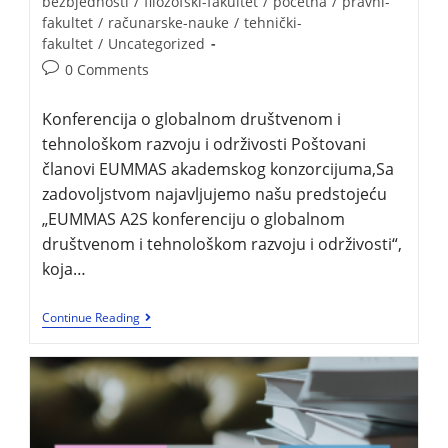
bezbjednosti
/
filozofski-fakultet
/
pocetna
/
pravni-
fakultet
/
računarske-nauke
/
tehnički-
fakultet
/
Uncategorized
0 Comments
Konferencija o globalnom društvenom i
tehnološkom razvoju i održivosti Poštovani
članovi EUMMAS akademskog konzorcijuma,Sa
zadovoljstvom najavljujemo našu predstojeću
„EUMMAS A2S konferenciju o globalnom
društvenom i tehnološkom razvoju i održivosti“,
koja…
Continue Reading