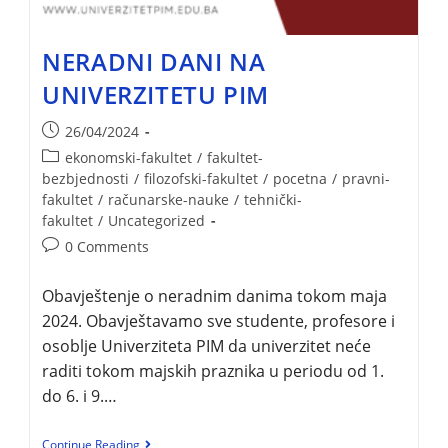
NERADNI DANI NA
UNIVERZITETU PIM
26/04/2024
ekonomski-fakultet
/
fakultet-
bezbjednosti
/
filozofski-fakultet
/
pocetna
/
pravni-
fakultet
/
računarske-nauke
/
tehnički-
fakultet
/
Uncategorized
0 Comments
Obavještenje o neradnim danima tokom maja
2024. Obavještavamo sve studente, profesore i
osoblje Univerziteta PIM da univerzitet neće
raditi tokom majskih praznika u periodu od 1.
do 6. i 9.…
Continue Reading