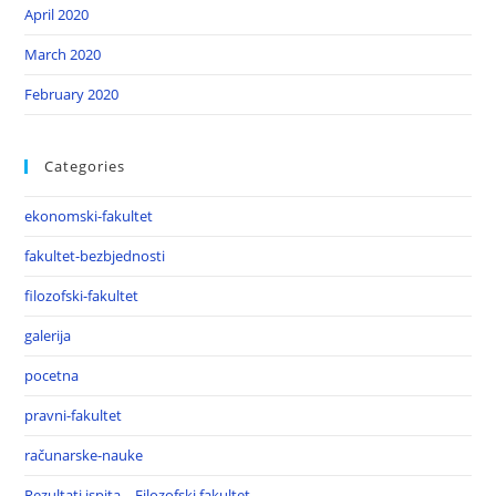
April 2020
March 2020
February 2020
Categories
ekonomski-fakultet
fakultet-bezbjednosti
filozofski-fakultet
galerija
pocetna
pravni-fakultet
računarske-nauke
Rezultati ispita – Filozofski fakultet