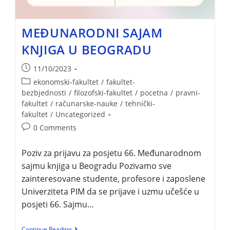
MEĐUNARODNI SAJAM
KNJIGA U BEOGRADU
11/10/2023
ekonomski-fakultet
/
fakultet-
bezbjednosti
/
filozofski-fakultet
/
pocetna
/
pravni-
fakultet
/
računarske-nauke
/
tehnički-
fakultet
/
Uncategorized
0 Comments
Poziv za prijavu za posjetu 66. Međunarodnom
sajmu knjiga u Beogradu Pozivamo sve
zainteresovane studente, profesore i zaposlene
Univerziteta PIM da se prijave i uzmu učešće u
posjeti 66. Sajmu…
Continue Reading