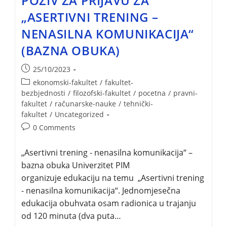
POZIV ZA PRIJAVU ZA
„ASERTIVNI TRENING –
NENASILNA KOMUNIKACIJA“
(BAZNA OBUKA)
25/10/2023
ekonomski-fakultet
/
fakultet-
bezbjednosti
/
filozofski-fakultet
/
pocetna
/
pravni-
fakultet
/
računarske-nauke
/
tehnički-
fakultet
/
Uncategorized
0 Comments
„Asertivni trening - nenasilna komunikacija“ –
bazna obuka Univerzitet PIM
organizuje edukaciju na temu „Asertivni trening
- nenasilna komunikacija“. Jednomjesečna
edukacija obuhvata osam radionica u trajanju
od 120 minuta (dva puta…