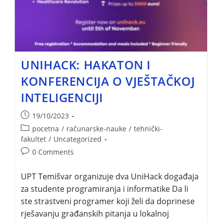
UNIHACK: HAKATON I
KONFERENCIJA O VJEŠTAČKOJ
INTELIGENCIJI
19/10/2023
pocetna
/
računarske-nauke
/
tehnički-
fakultet
/
Uncategorized
0 Comments
UPT Temišvar organizuje dva UniHack događaja
za studente programiranja i informatike Da li
ste strastveni programer koji želi da doprinese
rješavanju građanskih pitanja u lokalnoj