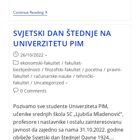
Continue Reading
SVJETSKI DAN ŠTEDNJE NA
UNIVERZITETU PIM
26/10/2022
ekonomski-fakultet
/
fakultet-
bezbjednosti
/
filozofski-fakultet
/
pocetna
/
pravni-
fakultet
/
računarske-nauke
/
tehnički-
fakultet
/
Uncategorized
0 Comments
Pozivamo sve studente Univerziteta PIM,
učenike srednjih škola SC „Ljubiša Mladenović“,
profesore i nastavnike i ostalu zainteresovanu
javnost da zajedno sa nama 31.10.2022. godine
obilježe Svjetski dan štednje! Davne 1924.…