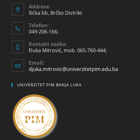
Addresa:
Ilićka bb, Brčko Distrikt
Telefon:
049-206-166;
Kontakt osoba:
Đuka Mitrović, mob. 065-760-444;
Email:
djuka.mitrovic@univerzitetpim.edu.ba
UNIVERZITET PIM BANJA LUKA