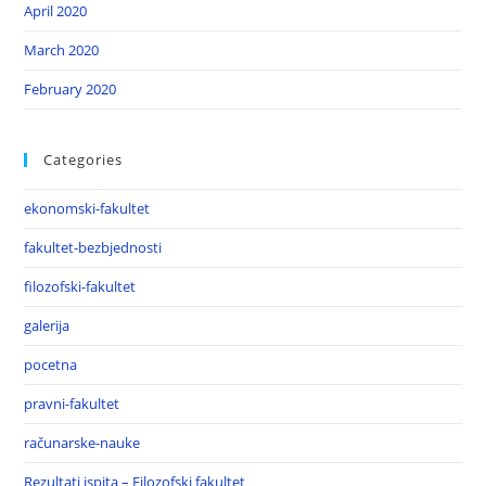
April 2020
March 2020
February 2020
Categories
ekonomski-fakultet
fakultet-bezbjednosti
filozofski-fakultet
galerija
pocetna
pravni-fakultet
računarske-nauke
Rezultati ispita – Filozofski fakultet