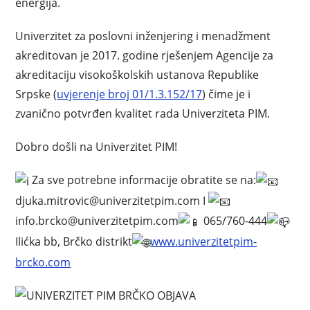
energija.
Univerzitet za poslovni inženjering i menadžment
akreditovan je 2017. godine rješenjem Agencije za
akreditaciju visokoškolskih ustanova Republike
Srpske (
uvjerenje broj 01/1.3.152/17
) čime je i
zvanično potvrđen kvalitet rada Univerziteta PIM.
Dobro došli na Univerzitet PIM!
Za sve potrebne informacije obratite se na:
djuka.mitrovic@univerzitetpim.com I
info.brcko@univerzitetpim.com
065/760-444
Ilićka bb, Brčko distrikt
www.univerzitetpim-
brcko.com