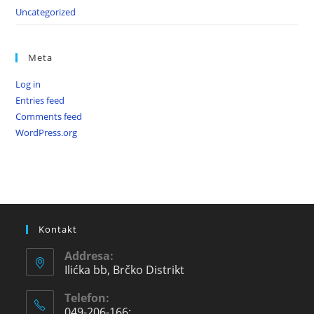
Uncategorized
Meta
Log in
Entries feed
Comments feed
WordPress.org
Kontakt
Addresa:
Ilićka bb, Brčko Distrikt
Telefon:
049-206-166;