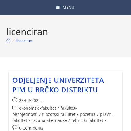
MENU
licenciran
>
licenciran
ODJELJENJE UNIVERZITETA
PIM U BRČKO DISTRIKTU
23/02/2022
ekonomski-fakultet
/
fakultet-
bezbjednosti
/
filozofski-fakultet
/
pocetna
/
pravni-
fakultet
/
računarske-nauke
/
tehnički-fakultet
0 Comments