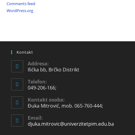
Comments feed
WordPress.org
Kontakt
Addresa:
Ilićka bb, Brčko Distrikt
Telefon:
049-206-166;
Kontakt osoba:
Đuka Mitrović, mob. 065-760-444;
Email:
djuka.mitrovic@univerzitetpim.edu.ba