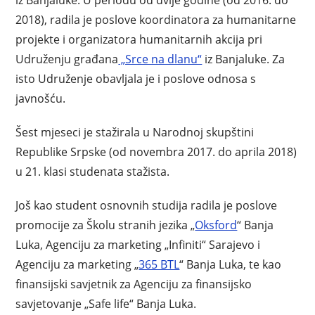
iz Banjaluke. U periodu od dvije godine (od 2016. do
2018), radila je poslove koordinatora za humanitarne
projekte i organizatora humanitarnih akcija pri
Udruženju građana
„Srce na dlanu“
iz Banjaluke. Za
isto Udruženje obavljala je i poslove odnosa s
javnošću.
Šest mjeseci je stažirala u Narodnoj skupštini
Republike Srpske (od novembra 2017. do aprila 2018)
u 21. klasi studenata stažista.
Još kao student osnovnih studija radila je poslove
promocije za Školu stranih jezika „
Oksford
“ Banja
Luka, Agenciju za marketing „Infiniti“ Sarajevo i
Agenciju za marketing „
365 BTL
“ Banja Luka, te kao
finansijski savjetnik za Agenciju za finansijsko
savjetovanje „Safe life“ Banja Luka.