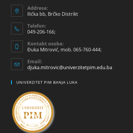
Addresa:
Ilićka bb, Brčko Distrikt
Telefon:
049-206-166;
Kontakt osoba:
Đuka Mitrović, mob. 065-760-444;
Email:
djuka.mitrovic@univerzitetpim.edu.ba
UNIVERZITET PIM BANJA LUKA