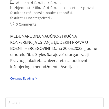
ekonomski-fakultet
/
fakultet-
bezbjednosti
/
filozofski-fakultet
/
pocetna
/
pravni-
fakultet
/
računarske-nauke
/
tehnički-
fakultet
/
Uncategorized
0 Comments
MEĐUNARODNA NAUČNO-STRUČNA
KONFERENCIJA ,,STANJE LJUDSKIH PRAVA U
BOSNI I HERCEGOVINI” Dana 20.05.2022. godine
u hotelu “ibis Styles Sarajevo” u organizaciji
Pravnog fakulteta Univerziteta za poslovni
inženjering i menadžment i Asocijacije…
Continue Reading