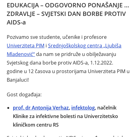
EDUKACIJA – ODGOVORNO PONAŠANJE …
ZDRAVLJE –
SVJETSKI DAN BORBE PROTIV
AIDS-a
Pozivamo sve studente, učenike i profesore
Univerziteta PI
M
i
Srednjoškolskog centra „Ljubiša
Mladenović“
da nam se pridruže u obilježavanju
Svjetskog dana borbe protiv AIDS-a, 1.12.2022.
godine u 12 časova u prostorijama Univerziteta PIM u
Banjaluci!
Gost događaja:
prof. dr Antonija Verhaz
,
infektolog
, načelnik
Klinike za infektivne bolesti na Univerzitetsko
kliničkom centru RS