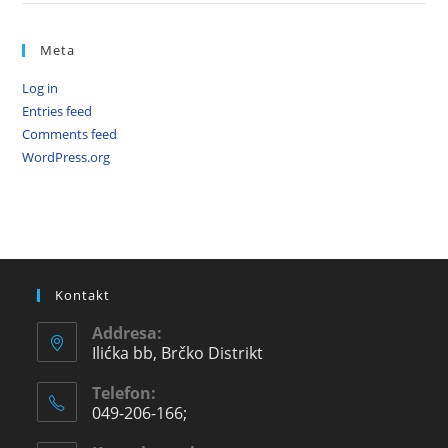
Meta
Log in
Entries feed
Comments feed
WordPress.org
Kontakt
Addresa:
Ilićka bb, Brčko Distrikt
Telefon:
049-206-166;