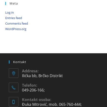
Meta
Log in
Entries feed
Comments feed
WordPress.org
Kontakt
Addresa:
Ilićka bb, Brčko Distrikt
Telefon:
049-206-166;
Kontakt osoba:
Đuka Mitrović, mob. 065-760-444;