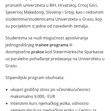
priznatih univerziteta u BiH, Hrvatskoj, Crnoj Gori,
Sjevernoj Makedoniji, Sloveniji i Srbiji, kao i redovnim
studentima/studenticama Univerziteta u Grazu, koji
su porijeklom iz jedne od navedenih zemalja.
Studentima se nudi mogućnost apsolviranja
jednogodišnjeg
trainee programa
ili
dvomjesečne
prakse
kod Steiermärkische Sparkasse
uz paralelno pohađanje predavanja na Univerzitetu u
Grazu.
Stipendijski program obuhvata:
ukupni godišnji iznos po učesniku/učesnici:
maksimalno 9.000,- EUR
intenzivni kurs njemačkog jezika, odnosno
semestralni kurs njemačkog jezika u Centru za