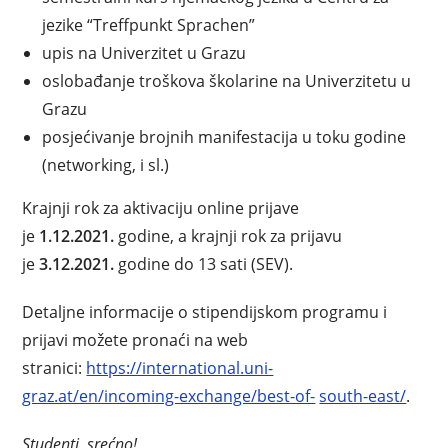
jezike “Treffpunkt Sprachen”
upis na Univerzitet u Grazu
oslobađanje troškova školarine na Univerzitetu u
Grazu
posjećivanje brojnih manifestacija u toku godine
(networking, i sl.)
Krajnji rok za aktivaciju online prijave
je
1.12.2021.
godine, a krajnji rok za prijavu
je
3.12.2021.
godine do 13 sati (SEV).
Detaljne informacije o stipendijskom programu i
prijavi možete pronaći na web
stranici:
https://international.uni-
graz.at/en/incoming-exchange/best-of-
south-east/
.
Studenti,
srećno
!