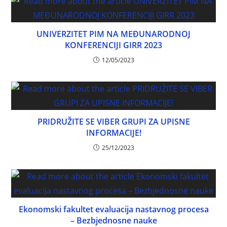
UNIVERZITET PIM NA MEĐUNARODNOJ
KONFERENCIJI GIRR 2023
12/05/2023
PRIDRUŽITE SE VIBER GRUPI ZA UPISNE
INFORMACIJE!
25/12/2023
Ekonomski fakultet evaluacija nastavnog procesa
– Bezbjednosne nauke