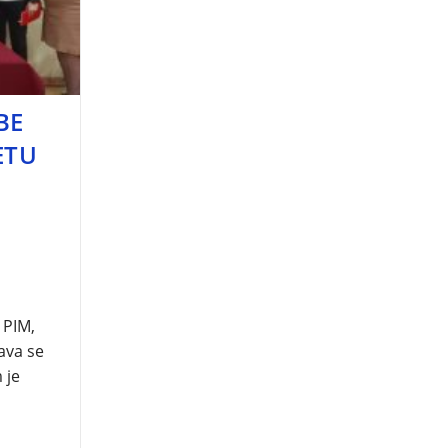
BE
ETU
 PIM,
ava se
 je