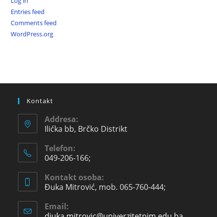
Log in
Entries feed
Comments feed
WordPress.org
Kontakt
Addresa:
Ilićka bb, Brčko Distrikt
Telefon:
049-206-166;
Kontakt osoba:
Đuka Mitrović, mob. 065-760-444;
Email:
djuka.mitrovic@univerzitetpim.edu.ba