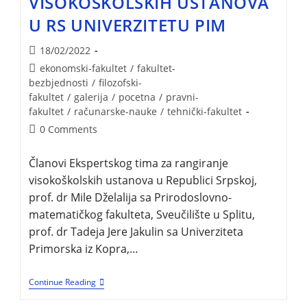
VISOKOŠKOLSKIH USTANOVA
U RS UNIVERZITETU PIM
18/02/2022
ekonomski-fakultet
/
fakultet-
bezbjednosti
/
filozofski-
fakultet
/
galerija
/
pocetna
/
pravni-
fakultet
/
računarske-nauke
/
tehnički-fakultet
0 Comments
Članovi Ekspertskog tima za rangiranje
visokoškolskih ustanova u Republici Srpskoj,
prof. dr Mile Dželalija sa Prirodoslovno-
matematičkog fakulteta, Sveučilište u Splitu,
prof. dr Tadeja Jere Jakulin sa Univerziteta
Primorska iz Kopra,…
Continue Reading