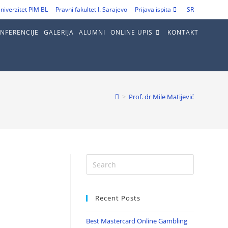
niverzitet PIM BL
Pravni fakultet I. Sarajevo
Prijava ispita
SR
NFERENCIJE
GALERIJA
ALUMNI
ONLINE UPIS
KONTAKT
>
Prof. dr Mile Matijević
Recent Posts
Best Mastercard Online Gambling