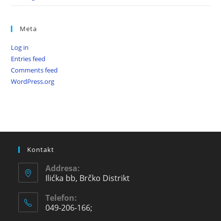
Meta
Log in
Entries feed
Comments feed
WordPress.org
Kontakt
Addresa:
Ilićka bb, Brčko Distrikt
Telefon:
049-206-166;