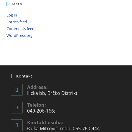
Meta
Log in
Entries feed
Comments feed
WordPress.org
Kontakt
Addresa:
Ilićka bb, Brčko Distrikt
Telefon:
049-206-166;
Kontakt osoba:
Đuka Mitrović, mob. 065-760-444;