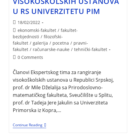
VISOKOŠKOLSKIH USTANOVA
U RS UNIVERZITETU PIM
18/02/2022
ekonomski-fakultet
/
fakultet-
bezbjednosti
/
filozofski-
fakultet
/
galerija
/
pocetna
/
pravni-
fakultet
/
računarske-nauke
/
tehnički-fakultet
0 Comments
Članovi Ekspertskog tima za rangiranje
visokoškolskih ustanova u Republici Srpskoj,
prof. dr Mile Dželalija sa Prirodoslovno-
matematičkog fakulteta, Sveučilište u Splitu,
prof. dr Tadeja Jere Jakulin sa Univerziteta
Primorska iz Kopra,…
Continue Reading