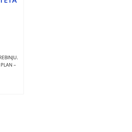
EBINJU.
 PLAN –