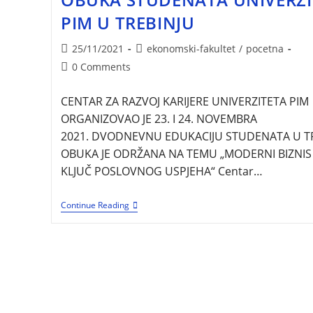
PIM U TREBINJU
Post
Post
25/11/2021
ekonomski-fakultet
/
pocetna
published:
category:
Post
0 Comments
comments:
CENTAR ZA RAZVOJ KARIJERE UNIVERZITETA PIM
ORGANIZOVAO JE 23. I 24. NOVEMBRA
2021. DVODNEVNU EDUKACIJU STUDENATA U TR
OBUKA JE ODRŽANA NA TEMU „MODERNI BIZNIS
KLJUČ POSLOVNOG USPJEHA“ Centar…
ODRŽANA
Continue Reading
STRUČNO-
EDUKATIVNA
OBUKA
STUDENATA
UNIVERZITETA
PIM
U
TREBINJU