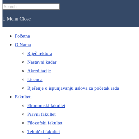
Menu
Close
Početna
O Nama
Riječ rektora
Nastavni kadar
Akreditacije
Licenca
Rješenje o ispunjavanju uslova za početak rada
Fakulteti
Ekonomski fakultet
Pravni fakultet
Filozofski fakultet
Tehnički fakultet