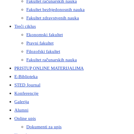
Fakultet računarskih nauka
Fakultet bezbjedonosnih nauka
Fakultet zdravstvenih nauka
Treći ciklus
Ekonomski fakultet
Pravni fakultet
Filozofski fakultet
Fakultet računarskih nauka
PRISTUP ONLINE MATERIJALIMA
E-Biblioteka
STED Journal
Konferencije
Galerija
Alumni
Online upis
Dokumenti za upis