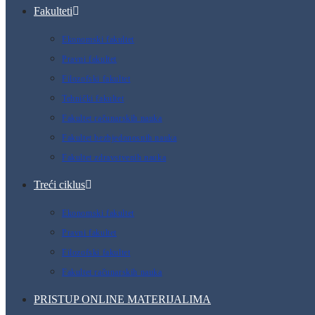
Fakulteti
Ekonomski fakultet
Pravni fakultet
Filozofski fakultet
Tehnički fakultet
Fakultet računarskih nauka
Fakultet bezbjedonosnih nauka
Fakultet zdravstvenih nauka
Treći ciklus
Ekonomski fakultet
Pravni fakultet
Filozofski fakultet
Fakultet računarskih nauka
PRISTUP ONLINE MATERIJALIMA