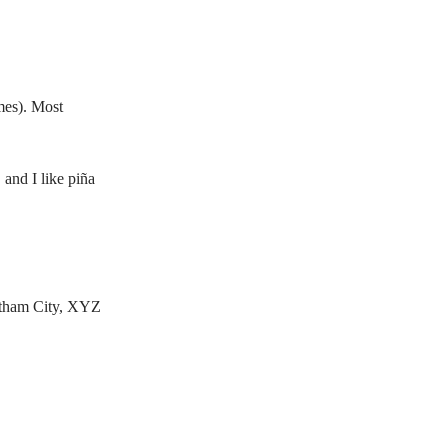
emes). Most
 and I like piña
otham City, XYZ