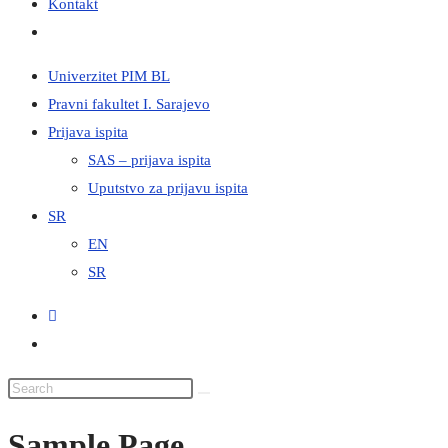
Kontakt
Univerzitet PIM BL
Pravni fakultet I. Sarajevo
Prijava ispita
SAS – prijava ispita
Uputstvo za prijavu ispita
SR
EN
SR
Sample Page