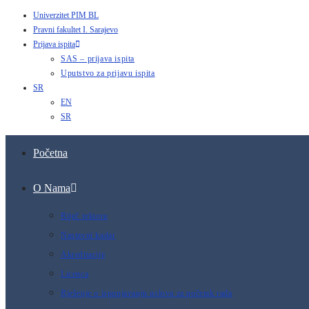
Univerzitet PIM BL
Pravni fakultet I. Sarajevo
Prijava ispita
SAS – prijava ispita
Uputstvo za prijavu ispita
SR
EN
SR
Početna
O Nama
Riječ rektora
Nastavni kadar
Akreditacije
Licenca
Rješenje o ispunjavanju uslova za početak rada