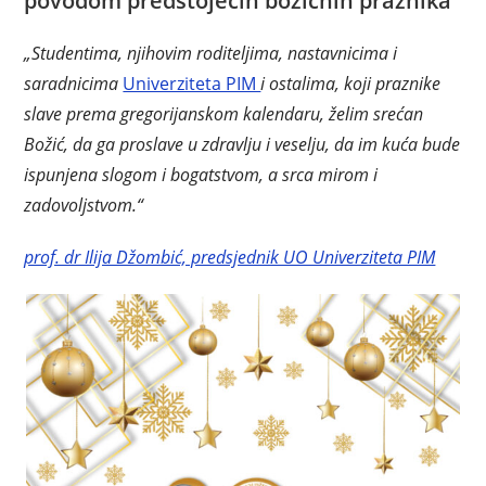
povodom predstojećih božićnih praznika
„Studentima, njihovim roditeljima, nastavnicima i
saradnicima
Univerziteta PIM
i ostalima, koji praznike
slave prema gregorijanskom kalendaru, želim srećan
Božić, da ga proslave u zdravlju i veselju, da im kuća bude
ispunjena slogom i bogatstvom, a srca mirom i
zadovoljstvom.“
prof. dr Ilija Džombić, predsjednik UO Univerziteta PIM