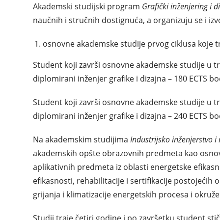
Akademski studijski program
Grafički inženjering i d
naučnih i stručnih dostignuća, a organizuju se i iz
osnovne akademske studije prvog ciklusa koje traj
Student koji završi osnovne akademske studije u tr
diplomirani inženjer grafike i dizajna – 180 ECTS b
Student koji završi osnovne akademske studije u tr
diplomirani inženjer grafike i dizajna – 240 ECTS b
Na akademskim studijima
Industrijsko inženjerstvo 
akademskih opšte obrazovnih predmeta kao osnove z
aplikativnih predmeta iz oblasti energetske efikasno
efikasnosti, rehabilitacije i sertifikacije postojeći
grijanja i klimatizacije energetskih procesa i okruž
Studij traje četiri godine i po završetku student sti