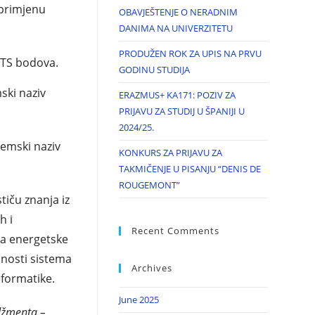
 primjenu
OBAVJEŠTENJE O NERADNIM
DANIMA NA UNIVERZITETU
PRODUŽEN ROK ZA UPIS NA PRVU
ECTS bodova.
GODINU STUDIJA
ski naziv
ERAZMUS+ KA171: POZIV ZA
PRIJAVU ZA STUDIJ U ŠPANIJI U
2024/25.
demski naziv
KONKURS ZA PRIJAVU ZA
TAKMIČENJE U PISANJU “DENIS DE
ROUGEMONT”
tiču znanja iz
h i
Recent Comments
nja energetske
asnosti sistema
Archives
nformatike.
June 2025
adžmenta –