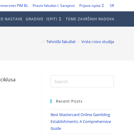
niverzitet PIM BL
Pravni fakultet I. Sarajevo
Prijava ispita
SR
ED NASTAVE
GRADIVO
ISPITI
TEME ZAVRŠNIH RADOVA
>
Tehnički fakultet
>
Vrste i nivo studija
ciklusa
Recent Posts
Best Mastercard Online Gambling
Establishments: A Comprehensive
Guide