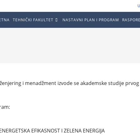
U
ETNA
TEHNIČKI FAKULTET
NASTAVNI PLAN I PROGRAM
RASPOR
nženjering i menadžment izvode se akademske studije prvog 
gram:
ENERGETSKA EFIKASNOST I ZELENA ENERGIJA