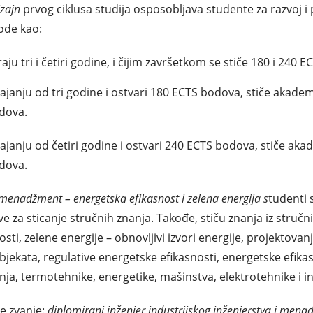
izajn
prvog ciklusa studija osposobljava studente za razvoj i
vode kao:
u tri i četiri godine, i čijim završetkom se stiče 180 i 240 
ajanju od tri godine i ostvari 180 ECTS bodova, stiče akadem
odova.
ajanju od četiri godine i ostvari 240 ECTS bodova, stiče aka
odova.
i menadžment – energetska efikasnost i zelena energija s
tudenti s
a sticanje stručnih znanja. Takođe, stiču znanja iz stručni
sti, zelene energije – obnovljivi izvori energije, projektova
h objekata, regulative energetske efikasnosti, energetske efik
enja, termotehnike, energetike, mašinstva, elektrotehnike i i
če zvanje:
diplomirani inženjer industrijskog inženjerstva i men