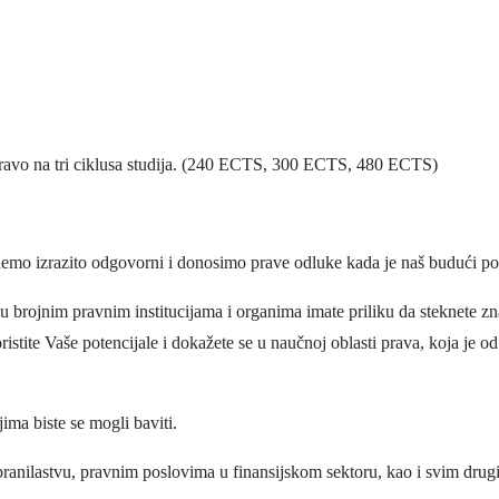
Pravo na tri ciklusa studija. (240 ECTS, 300 ECTS, 480 ECTS)
emo izrazito odgovorni i donosimo prave odluke kada je naš budući poz
u brojnim pravnim institucijama i organima imate priliku da steknete zna
tite Vaše potencijale i dokažete se u naučnoj oblasti prava, koja je o
ima biste se mogli baviti.
vobranilastvu, pravnim poslovima u finansijskom sektoru, kao i svim drug