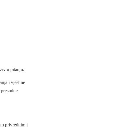
iv u pitanju.
nja i vještine
d presudne
im privrednim i