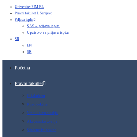
Univerzitet PIM BL
Pravni fakultet I. Sarajevo
Prijava ispita
SAS – prijava ispita
Uputstvo za prijavu ispita
SR
EN
SR
Početna
Pravni fakultet
O fakultetu
Riječ dekana
Vrste i nivo studija
Akademsko zvanje
Studentska praksa