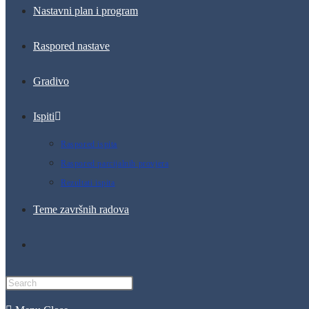
Nastavni plan i program
Raspored nastave
Gradivo
Ispiti
Raspored ispita
Raspored parcijalnih provjera
Rezultati ispita
Teme završnih radova