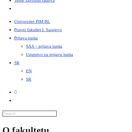
Teme završnih radova
Univerzitet PIM BL
Pravni fakultet I. Sarajevo
Prijava ispita
SAS – prijava ispita
Uputstvo za prijavu ispita
SR
EN
SR
O fakultetu