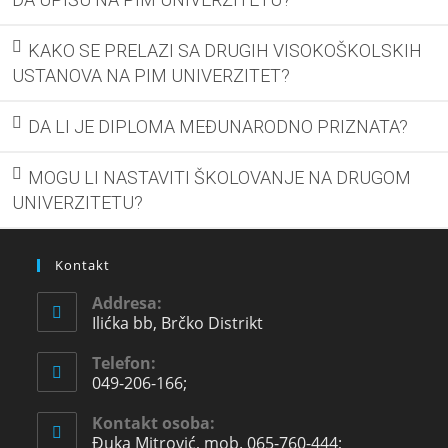
KAKO SE PRELAZI SA DRUGIH VISOKOŠKOLSKIH
USTANOVA NA PIM UNIVERZITET?
DA LI JE DIPLOMA MEĐUNARODNO PRIZNATA?
MOGU LI NASTAVITI ŠKOLOVANJE NA DRUGOM
UNIVERZITETU?
Kontakt
Addresa:
Ilićka bb, Brčko Distrikt
Telefon:
049-206-166;
Kontakt osoba:
Đuka Mitrović, mob. 065-760-444;