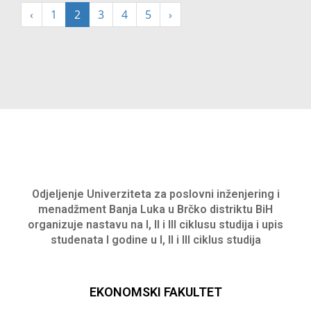
‹
1
2
3
4
5
›
Odjeljenje Univerziteta za poslovni inženjering i
menadžment Banja Luka u Brčko distriktu BiH
organizuje nastavu na I, II i III ciklusu studija i upis
studenata I godine u I, II i III ciklus studija
EKONOMSKI FAKULTET