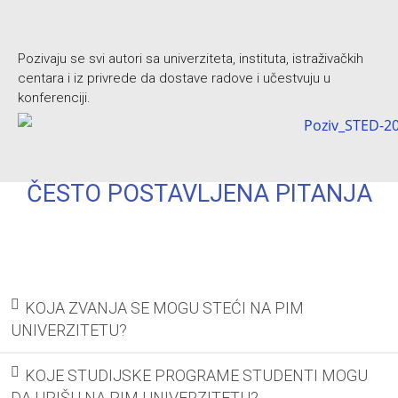
Pozivaju se svi autori sa univerziteta, instituta, istraživačkih
centara i iz privrede da dostave radove i učestvuju u
konferenciji.
ČESTO POSTAVLJENA PITANJA
KOJA ZVANJA SE MOGU STEĆI NA PIM
UNIVERZITETU?
KOJE STUDIJSKE PROGRAME STUDENTI MOGU
DA UPIŠU NA PIM UNIVERZITETU?