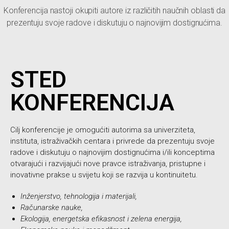
Konferencija nastoji okupiti autore iz različitih naučnih oblasti da
prezentuju svoje radove i diskutuju o najnovijim dostignućima.
STED
KONFERENCIJA
Cilj konferencije je omogućiti autorima sa univerziteta,
instituta, istraživačkih centara i privrede da prezentuju svoje
radove i diskutuju o najnovijim dostignućima i/ili konceptima
otvarajući i razvijajući nove pravce istraživanja, pristupne i
inovativne prakse u svijetu koji se razvija u kontinuitetu.
Inženjerstvo, tehnologija i materijali,
Računarske nauke,
Ekologija, energetska efikasnost i zelena energija,