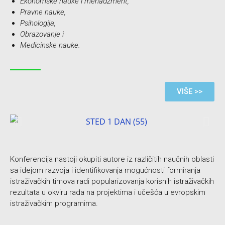
Ekonomske nauke i m
enadžment,
Pravne nauke,
Psihologija,
Obrazovanje i
Medicinske nauke.
VIŠE >>
Konferencija nastoji okupiti autore iz različitih naučnih oblasti
sa idejom razvoja i identifikovanja mogućnosti formiranja
istraživačkih timova radi popularizovanja korisnih istraživačkih
rezultata u okviru rada na projektima i učešća u evropskim
istraživačkim programima.