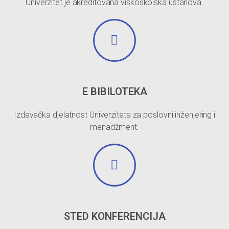
Univerzitet je akreditovana viskoškolska ustanova.
E BIBILOTEKA
Izdavačka djelatnost Univerziteta za poslovni inženjering i
menadžment.
STED KONFERENCIJA